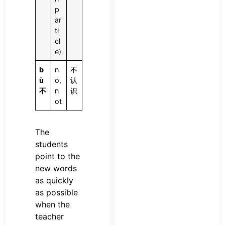
p
ar
ti
cl
e)
b
n
不
ù
o,
认
不
n
识
ot
The
students
point to the
new words
as quickly
as possible
when the
teacher