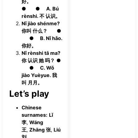
好。
● ●
A. Bú
rènshi. 不 认识。
Nǐ jiào shénme?
你叫 什么？
●
●
B. Nǐ hǎo.
你好。
Nǐ rènshi tā ma?
你 认识 她 吗？
●
●
C. Wǒ
jiào Yuèyue. 我
叫 月月。
Let’s play
Chinese
surnames:
Lǐ
李
,
Wáng
王
,
Zhāng 张
,
Liú
刘