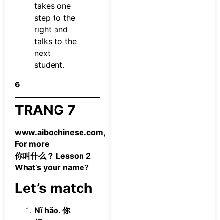
takes one
step to the
right and
talks to the
next
student.
6
TRANG 7
www.aibochinese.com,
For more
你叫什么？ Lesson 2
What’s your name?
Let’s match
Nǐ hǎo. 你