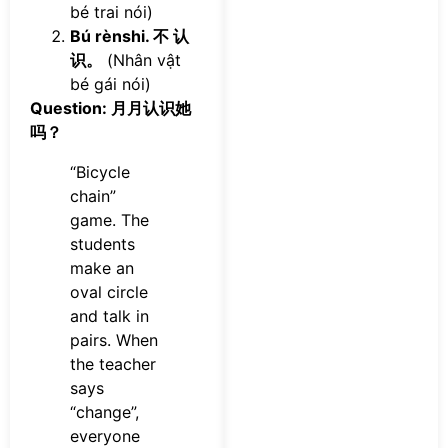
bé trai nói)
Bú rènshi. 不 认
识。
(Nhân vật
bé gái nói)
Question: 月月认识她
吗？
“Bicycle
chain”
game. The
students
make an
oval circle
and talk in
pairs. When
the teacher
says
“change”,
everyone