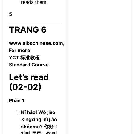
reads them.
5
TRANG 6
www.aibochinese.com,
For more
YCT 标准教程
Standard Course
Let’s read
(02-02)
Phần 1:
Nǐ hǎo! Wǒ jiào
Xīngxing, nǐ jiào
shénme? 你好！
我叫 星星，你 叫