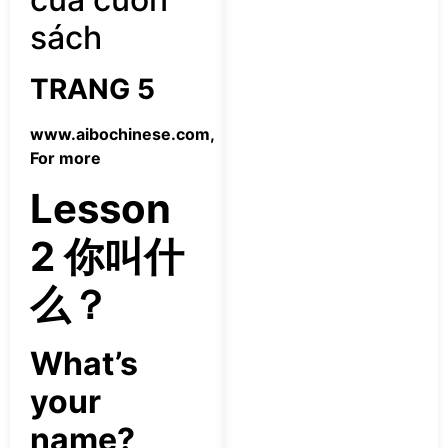
sách
TRANG 5
www.aibochinese.com,
For more
Lesson
2 你叫什
么？
What’s
your
name?