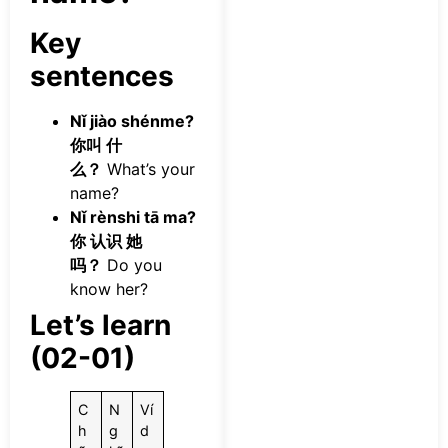
Key
sentences
Nǐ jiào shénme?
你叫 什
么？
What’s your
name?
Nǐ rènshi tā ma?
你 认识 她
吗？
Do you
know her?
Let’s learn
(02-01)
C
N
Ví
h
g
d