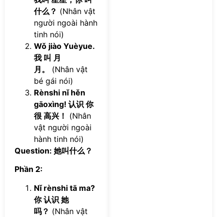
什么？
(Nhân vật
người ngoài hành
tinh nói)
Wǒ jiào Yuèyue.
我 叫 月
月。
(Nhân vật
bé gái nói)
Rènshi nǐ hěn
gāoxìng! 认识 你
很 高兴！
(Nhân
vật người ngoài
hành tinh nói)
Question: 她叫什么？
Phần 2:
Nǐ rènshi tā ma?
你 认识 她
吗？
(Nhân vật