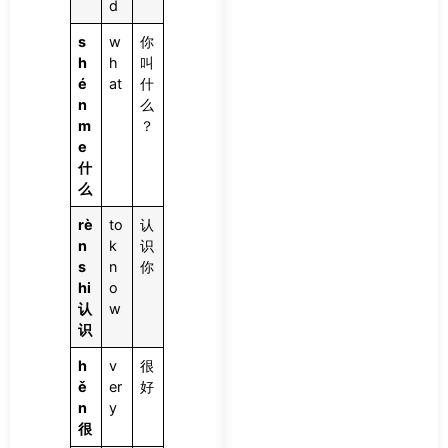
d
s
w
你
h
h
叫
é
at
什
n
么
m
？
e
什
么
rè
to
认
n
k
识
s
n
你
hi
o
认
w
识
h
v
很
ě
er
好
n
y
很