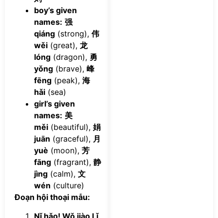
boy’s given
names:
强
qiáng
(strong),
伟
wěi
(great),
龙
lóng
(dragon),
勇
yǒng
(brave),
峰
fēng
(peak),
海
hǎi
(sea)
girl’s given
names:
美
měi
(beautiful),
娟
juān
(graceful),
月
yuè
(moon),
芳
fāng
(fragrant),
静
jìng
(calm),
文
wén
(culture)
Đoạn hội thoại mẫu:
Nǐ hǎo! Wǒ jiào Lǐ