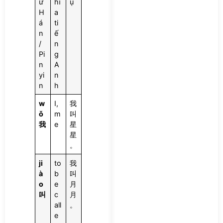
ữ
hĩ
ụ
H
a
á
ti
n
ế
/
n
Pi
g
n
A
yi
n
n
h
w
I,
我
ǒ
m
叫
我
e
星
星
。
ji
to
我
à
b
叫
o
e
月
叫
c
月
all
。
e