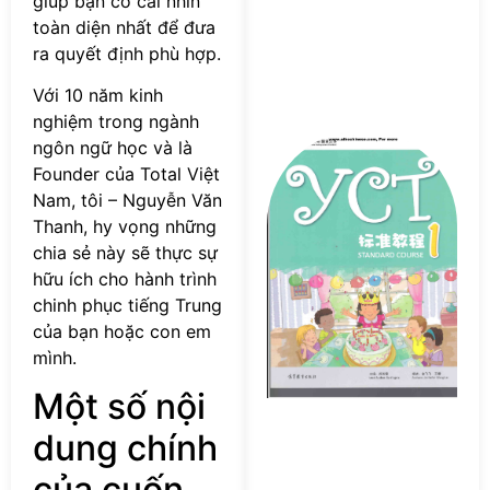
giúp bạn có cái nhìn
toàn diện nhất để đưa
ra quyết định phù hợp.
Với 10 năm kinh
nghiệm trong ngành
Tả
ngôn ngữ học và là
s
Founder của Total Việt
Y
Nam, tôi – Nguyễn Văn
S
Thanh, hy vọng những
Co
chia sẻ này sẽ thực sự
P
hữu ích cho hành trình
chinh phục tiếng Trung
của bạn hoặc con em
mình.
Một số nội
dung chính
của cuốn