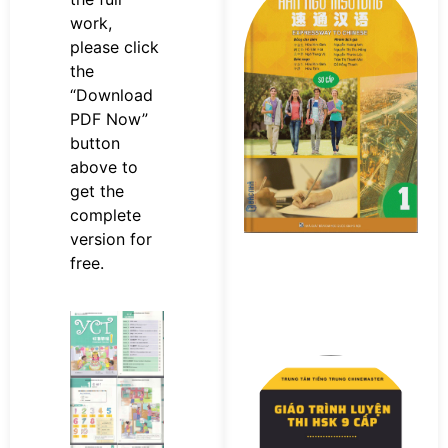
s
work,
n
M
please click
Sơ
the
P
“Download
PDF Now”
button
above to
get the
complete
version for
free.
Tả
F
s
Bà