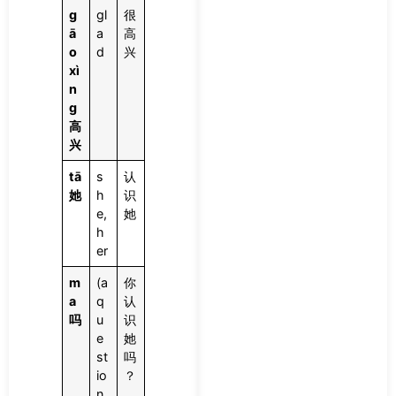
g
gl
很
ā
a
高
o
d
兴
xì
n
g
高
兴
tā
s
认
她
h
识
e,
她
h
er
m
(a
你
a
q
认
吗
u
识
e
她
st
吗
io
？
n