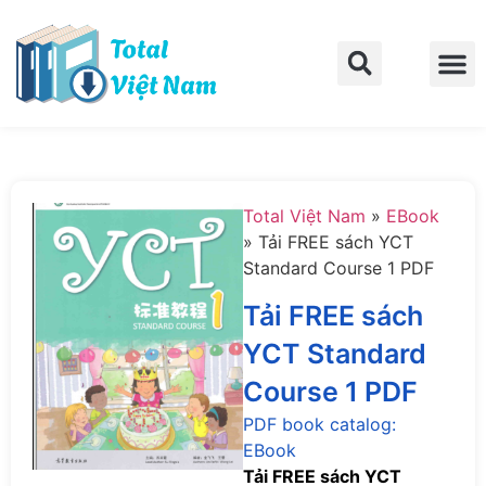
Trang chủ
Về Total Việt Nam
Liên hệ
Total Việt Nam
»
EBook
»
Tải FREE sách YCT
Standard Course 1 PDF
Tải FREE sách
YCT Standard
Course 1 PDF
PDF book catalog:
EBook
Tải FREE sách YCT