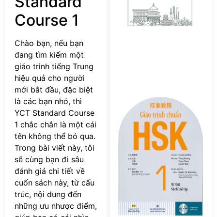
Standard
p
Course 1
c
s
Chào bạn, nếu bạn
đang tìm kiếm một
giáo trình tiếng Trung
hiệu quả cho người
mới bắt đầu, đặc biệt
là các bạn nhỏ, thì
Tả
YCT Standard Course
F
s
1 chắc chắn là một cái
G
tên không thể bỏ qua.
tr
Trong bài viết này, tôi
c
sẽ cùng bạn đi sâu
H
đánh giá chi tiết về
–
cuốn sách này, từ cấu
S
trúc, nội dung đến
Bà
T
những ưu nhược điểm,
P