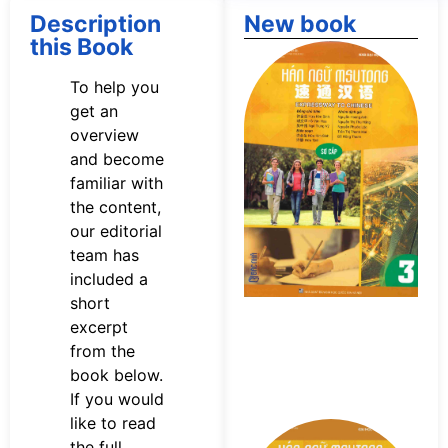
Description
New book
this Book
Tả
s
To help you
n
get an
M
overview
Sơ
P
and become
familiar with
the content,
our editorial
team has
included a
short
excerpt
from the
book below.
If you would
like to read
Tả
the full