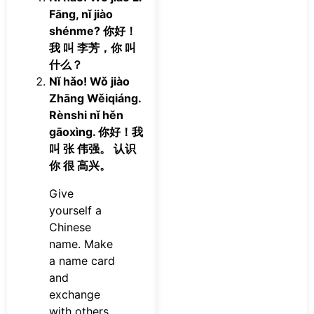
Fāng, nǐ jiào
shénme? 你好！
我 叫 李芳，你 叫
什么？
Nǐ hǎo! Wǒ jiào
Zhāng Wěiqiáng.
Rènshi nǐ hěn
gāoxìng. 你好！我
叫 张 伟强。 认识
你 很 高兴。
Give
yourself a
Chinese
name. Make
a name card
and
exchange
with others.