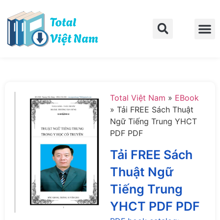
Trang chủ
Về Total Việt Nam
Liên hệ
Total Việt Nam
»
EBook
»
Tải FREE Sách Thuật
Ngữ Tiếng Trung YHCT
PDF PDF
Tải FREE Sách
Thuật Ngữ
Tiếng Trung
YHCT PDF PDF