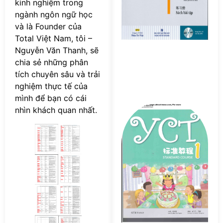
kinh nghiệm trong
S
ngành ngôn ngữ học
Bà
và là Founder của
T
Total Việt Nam, tôi –
P
Nguyễn Văn Thanh, sẽ
chia sẻ những phân
tích chuyên sâu và trải
nghiệm thực tế của
mình để bạn có cái
Tả
nhìn khách quan nhất.
s
Y
S
Co
P