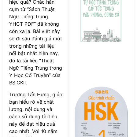
hiệu quả? Chắc hẳn
T
cụm từ “Sách Thuật
c
tố
Ngữ Tiếng Trung
v
YHCT PDF” đã không
p
còn xa lạ. Bài viết này
c
sẽ đi sâu đánh giá một
s
trong những tài liệu
nổi bật nhất hiện nay,
đó là tài liệu “Thuật
Ngữ Tiếng Trung trong
Y Học Cổ Truyền” của
BS.CKII.
Tả
Trương Tấn Hưng, giúp
F
bạn hiểu rõ về chất
s
lượng, nội dung và
G
tr
cách sử dụng tài liệu
c
này để đạt hiệu quả
H
cao nhất. Với 10 năm
–