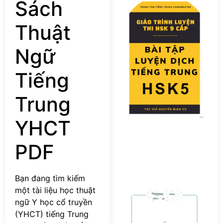
Tả
Sách
F
s
Thuật
Bà
T
Ngữ
L
D
Tiếng
T
T
H
Trung
P
YHCT
PDF
Bạn đang tìm kiếm
[
một tài liệu học thuật
s
ngữ Y học cổ truyền
T
(YHCT) tiếng Trung
ti