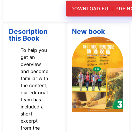
DOWNLOAD FULL PDF 
Description
New book
this Book
Tả
s
To help you
n
get an
M
overview
Sơ
P
and become
familiar with
the content,
our editorial
team has
included a
short
excerpt
from the