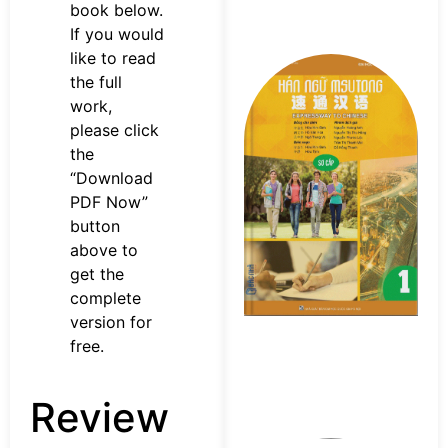
book below.
If you would
like to read
Tả
the full
s
work,
n
M
please click
Sơ
the
P
“Download
PDF Now”
button
above to
get the
complete
version for
free.
Review