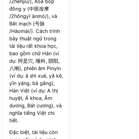
/Zhēnjiǔ/), Xoa bóp
đông y (中医按摩
/Zhōngyī ànmó/), và
Bắt mạch (号脉
/Hàomài/). Cách trình
bày thuật ngữ trong
tài liệu rất khoa học,
bao gồm chữ Hán (ví
dụ: 阿是穴, 哑科, 阴阳,
八纲), phiên âm Pinyin
(ví dụ: ā shì xué, yǎ kē,
yīn yáng, bā gāng),
Hán Việt (ví dụ: A thị
huyệt, Á khoa, Âm
dương, Bát cương), và
nghĩa tiếng Việt chi
tiết.
Đặc biệt, tài liệu còn