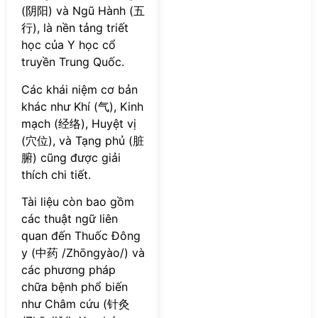
(阴阳) và Ngũ Hành (五
行), là nền tảng triết
học của Y học cổ
truyền Trung Quốc.
Các khái niệm cơ bản
khác như Khí (气), Kinh
mạch (经络), Huyệt vị
(穴位), và Tạng phủ (脏
腑) cũng được giải
thích chi tiết.
Tài liệu còn bao gồm
các thuật ngữ liên
quan đến Thuốc Đông
y (中药 /Zhōngyào/) và
các phương pháp
chữa bệnh phổ biến
như Châm cứu (针灸