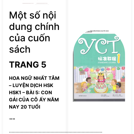
Một số nội
dung chính
Tả
của cuốn
s
Y
sách
S
Co
TRANG 5
P
HOA NGỮ NHẤT TÂM
– LUYỆN DỊCH HSK
HSK1 – BÀI 5: CON
GÁI CỦA CÔ ẤY NĂM
NAY 20 TUỔI
→→
………………………………………………………………