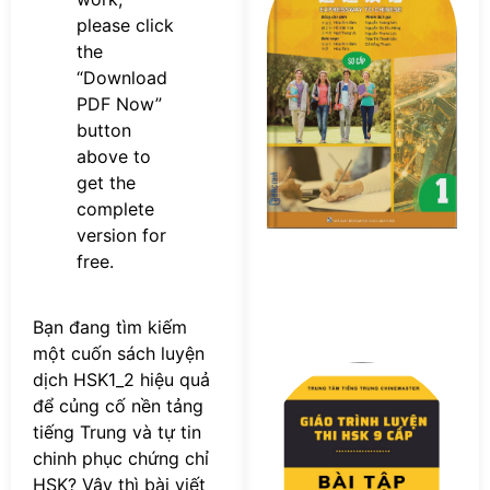
M
please click
Sơ
the
P
“Download
PDF Now”
button
above to
get the
complete
version for
free.
Bạn đang tìm kiếm
một cuốn sách luyện
Tả
dịch HSK1_2 hiệu quả
F
để củng cố nền tảng
s
tiếng Trung và tự tin
Bà
chinh phục chứng chỉ
T
HSK? Vậy thì bài viết
L