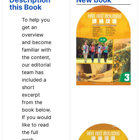
Description
New book
this Book
Tả
s
To help you
n
get an
M
overview
Sơ
P
and become
familiar with
the content,
our editorial
team has
included a
short
excerpt
from the
book below.
If you would
like to read
Tả
the full
s
work,
n