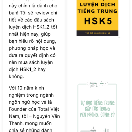
này chính là dành cho
D
T
bạn! Tôi sẽ review chi
T
tiết về các đầu sách
H
luyện dịch HSK1_2 tốt
P
nhất hiện nay, giúp
bạn hiểu rõ nội dung,
phương pháp học và
đưa ra quyết định có
nên mua sách luyện
dịch HSK1_2 hay
không.
[
s
Với 10 năm kinh
T
nghiệm trong ngành
ti
ngôn ngữ học và là
T
Founder của Total Việt
c
Nam, tôi – Nguyễn Văn
tố
v
Thanh, mong muốn
p
chia sẻ những đánh