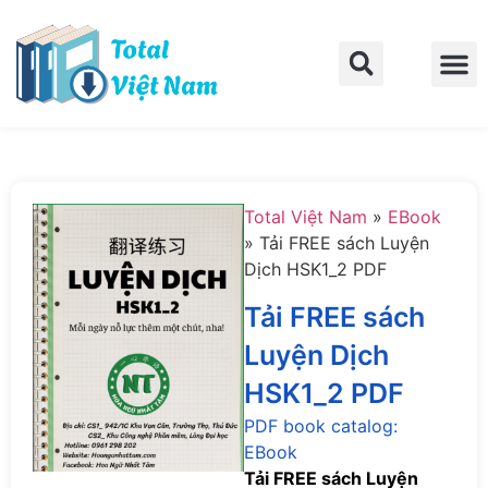
Trang chủ
Về Total Việt Nam
Liên hệ
Total Việt Nam
»
EBook
»
Tải FREE sách Luyện
Dịch HSK1_2 PDF
Tải FREE sách
Luyện Dịch
HSK1_2 PDF
PDF book catalog:
EBook
Tải FREE sách Luyện