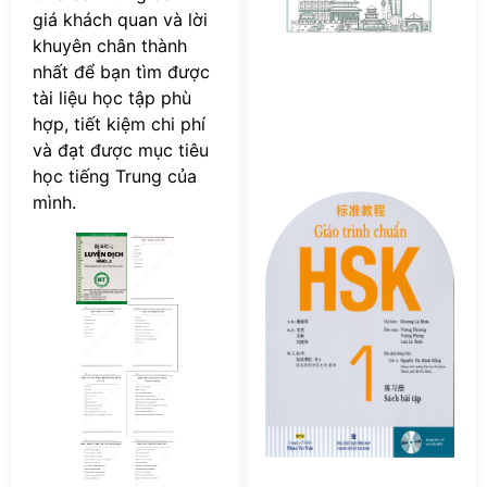
c
giá khách quan và lời
s
khuyên chân thành
nhất để bạn tìm được
tài liệu học tập phù
hợp, tiết kiệm chi phí
và đạt được mục tiêu
học tiếng Trung của
mình.
Tả
F
s
G
tr
c
H
–
S
Bà
T
P