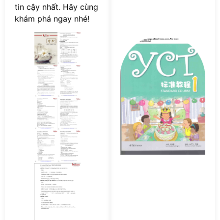
tin cậy nhất. Hãy cùng
khám phá ngay nhé!
Tả
s
Y
S
Co
P