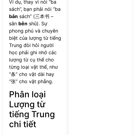
Ví dụ, thay vì nói “ba
sách”, bạn phải nói “ba
bản
sách” (三本书 –
sān
běn
shū). Sự
phong phú và chuyên
biệt của lượng từ tiếng
Trung đòi hỏi người
học phải ghi nhớ các
lượng từ cụ thể cho
từng loại vật thể, như
“条” cho vật dài hay
“张” cho vật phẳng.
Phân loại
Lượng từ
tiếng Trung
chi tiết