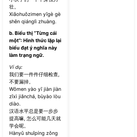
壮。
Xiǎohuǒzimen yīgè gè
shēn qiánglì zhuàng.
b. Biểu thị “Từng cái
một”: Hình thức lặp lại
biểu đạt ý nghĩa này
làm trạng ngữ.
Ví dụ:
我们要一件件仔细检查,
不要漏掉。
Wǒmen yào yī jiàn jiàn
zǐxì jiǎnchá, bùyào lòu
diào.
汉语水平总是要一步步
提高嘛, 怎么可能几天就
学会呢。
Hànyǔ shuǐpíng zǒng