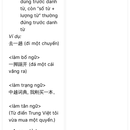
dùng trước danh
từ, còn “số từ +
lượng từ” thường
đứng trước danh
từ
Ví dụ:
去一趟 (đi một chuyến)
<làm bổ ngữ>
一脚踢开 (đá một cái
văng ra)
<làm trạng ngữ>
中越词典, 我刚买一本。
<làm tân ngữ>
(Từ điển Trung Việt tôi
vừa mua một quyển.)