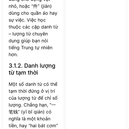
nhỏ, hoặc “件” (jiàn)
dùng cho quần áo hay
sự việc. Việc học
thuộc các cặp danh từ
– lượng từ chuyên
dụng giúp bạn nói
tiếng Trung tự nhiên
hơn.
3.1.2. Danh lượng
từ tạm thời
Một số danh từ có thể
tạm thời đứng ở vị trí
của lượng từ để chỉ số
lượng. Chẳng hạn, “一
笔钱” (yī bǐ qián) có
nghĩa là một khoản
tiền, hay “hai bát cơm”