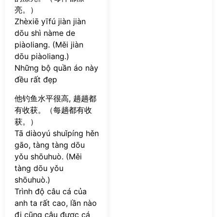
亮。）
Zhèxiē yīfú jiàn jiàn
dōu shì nàme de
piàoliang. (Měi jiàn
dōu piàoliang.)
Những bộ quần áo này
đều rất đẹp
他钓鱼水平很高, 趟趟都
有收获。（每趟都有收
获。）
Tā diàoyú shuǐpíng hěn
gāo, tàng tàng dōu
yǒu shōuhuò. (Měi
tàng dōu yǒu
shōuhuò.)
Trình độ câu cá của
anh ta rất cao, lần nào
đi cũng câu được cá