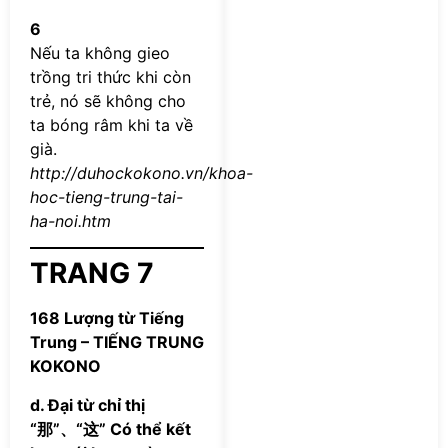
6
Nếu ta không gieo
trồng tri thức khi còn
trẻ, nó sẽ không cho
ta bóng râm khi ta về
già.
http://duhockokono.vn/khoa-
hoc-tieng-trung-tai-
ha-noi.htm
TRANG 7
168 Lượng từ Tiếng
Trung – TIẾNG TRUNG
KOKONO
d. Đại từ chỉ thị
“那”、“这” Có thể kết