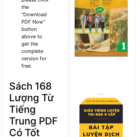
Sơ
the
P
“Download
PDF Now”
button
above to
get the
complete
version for
free.
Sách 168
Lượng Từ
Tả
F
Tiếng
s
Bà
Trung PDF
T
L
Có Tốt
D