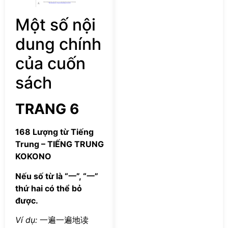
Một số nội
dung chính
của cuốn
sách
TRANG 6
168 Lượng từ Tiếng
Trung – TIẾNG TRUNG
KOKONO
Nếu số từ là “一”, “一”
thứ hai có thể bỏ
được.
Ví dụ:
一遍一遍地读