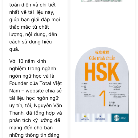
s
toàn diện và chi tiết
nhất về tài liệu này,
giúp bạn giải đáp mọi
thắc mắc từ chất
lượng, nội dung, đến
cách sử dụng hiệu
quả.
Tả
F
Với 10 năm kinh
s
nghiệm trong ngành
G
ngôn ngữ học và là
tr
c
Founder của Total Việt
H
Nam – website chia sẻ
–
tài liệu học ngôn ngữ
S
uy tín, tôi, Nguyễn Văn
Bà
Thanh, đã tổng hợp và
T
phân tích kỹ lưỡng để
P
mang đến cho bạn
những thông tin đáng