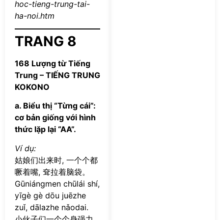
hoc-tieng-trung-tai-
ha-noi.htm
TRANG 8
168 Lượng từ Tiếng
Trung – TIẾNG TRUNG
KOKONO
a. Biểu thị “Từng cái”:
cơ bản giống với hình
thức lặp lại “AA”.
Ví dụ:
姑娘们出来时, 一个个都
噘着嘴, 耷拉着脑袋。
Gūniángmen chūlái shí,
yīgè gè dōu juēzhe
zuǐ, dālazhe nǎodai.
小伙子们一个个身强力