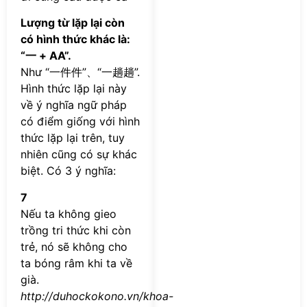
Lượng từ lặp lại còn
có hình thức khác là:
“一 + AA”.
Như “一件件”、“一趟趟”.
Hình thức lặp lại này
về ý nghĩa ngữ pháp
có điểm giống với hình
thức lặp lại trên, tuy
nhiên cũng có sự khác
biệt. Có 3 ý nghĩa:
7
Nếu ta không gieo
trồng tri thức khi còn
trẻ, nó sẽ không cho
ta bóng râm khi ta về
già.
http://duhockokono.vn/khoa-