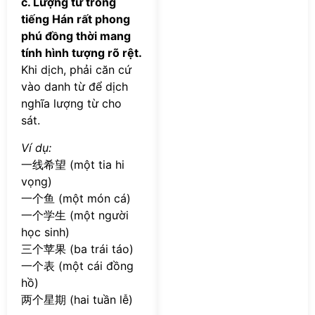
c. Lượng từ trong
tiếng Hán rất phong
phú đồng thời mang
tính hình tượng rõ rệt.
Khi dịch, phải căn cứ
vào danh từ để dịch
nghĩa lượng từ cho
sát.
Ví dụ:
一线希望 (một tia hi
vọng)
一个鱼 (một món cá)
一个学生 (một người
học sinh)
三个苹果 (ba trái táo)
一个表 (một cái đồng
hồ)
两个星期 (hai tuần lễ)