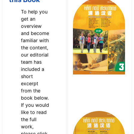
Tả
s
To help you
n
get an
M
overview
Sơ
P
and become
familiar with
the content,
our editorial
team has
included a
short
excerpt
from the
book below.
If you would
like to read
Tả
the full
s
work,
n
M
please click