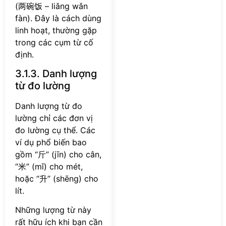
(两碗饭 – liǎng wǎn
fàn). Đây là cách dùng
linh hoạt, thường gặp
trong các cụm từ cố
định.
3.1.3. Danh lượng
từ đo lường
Danh lượng từ đo
lường chỉ các đơn vị
đo lường cụ thể. Các
ví dụ phổ biến bao
gồm “斤” (jīn) cho cân,
“米” (mǐ) cho mét,
hoặc “升” (shēng) cho
lít.
Những lượng từ này
rất hữu ích khi bạn cần