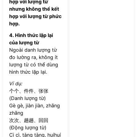
hợp với lượng từ
nhưng không thể kết
hợp với lượng từ phức
hợp.
4. Hình thức lặp lại
của lượng từ
Ngoài danh lượng từ
đo lường ra, không ít
lượng từ có thể dùng
hình thức lặp lại.
Ví dụ:
个个、件件、张张
(Danh lượng từ)
Gè gè, jiàn jiàn, zhāng
zhāng
次次、趟趟、回回
(Động lượng từ)
Cì cì, tàng tàng, huíhuí