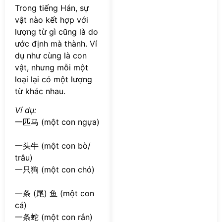
Trong tiếng Hán, sự
vật nào kết hợp với
lượng từ gì cũng là do
ước định mà thành. Ví
dụ như cùng là con
vật, nhưng mỗi một
loại lại có một lượng
từ khác nhau.
Ví dụ:
一匹马 (một con ngựa)
一头牛 (một con bò/
trâu)
一只狗 (một con chó)
一条 (尾) 鱼 (một con
cá)
一条蛇 (một con rắn)