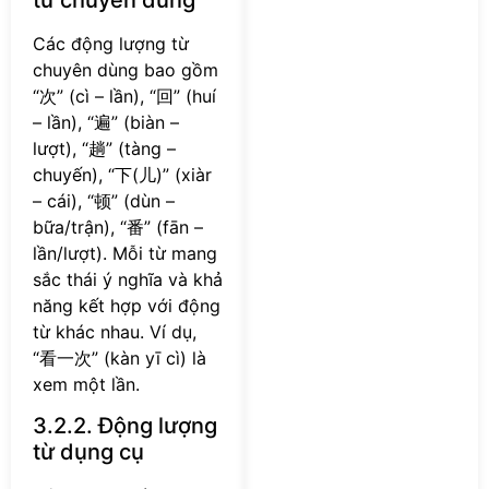
Các động lượng từ
chuyên dùng bao gồm
“次” (cì – lần), “回” (huí
– lần), “遍” (biàn –
lượt), “趟” (tàng –
chuyến), “下(儿)” (xiàr
– cái), “顿” (dùn –
bữa/trận), “番” (fān –
lần/lượt). Mỗi từ mang
sắc thái ý nghĩa và khả
năng kết hợp với động
từ khác nhau. Ví dụ,
“看一次” (kàn yī cì) là
xem một lần.
3.2.2. Động lượng
từ dụng cụ