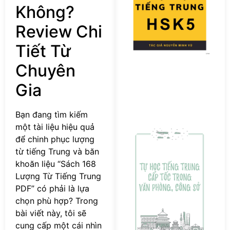
Không?
T
T
Review Chi
H
P
Tiết Từ
Chuyên
Gia
Bạn đang tìm kiếm
[
một tài liệu hiệu quả
s
để chinh phục lượng
T
từ tiếng Trung và băn
ti
khoăn liệu “Sách 168
T
Lượng Từ Tiếng Trung
c
PDF” có phải là lựa
tố
v
chọn phù hợp? Trong
p
bài viết này, tôi sẽ
c
cung cấp một cái nhìn