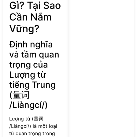
Gì? Tại Sao
Cần Nắm
Vững?
Định nghĩa
và tầm quan
trọng của
Lượng từ
tiếng Trung
(量词
/Liàngcí/)
Lượng từ (量词
/Liàngcí/) là một loại
từ quan trọng trong