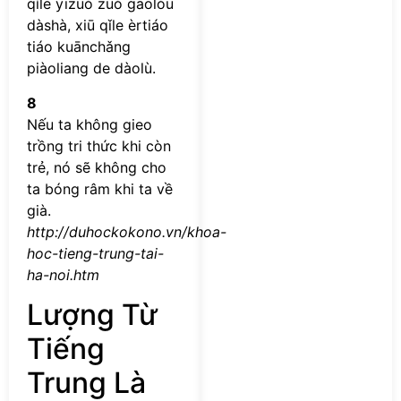
qǐle yīzuò zuò gāolóu
dàshà, xiū qǐle èrtiáo
tiáo kuānchǎng
piàoliang de dàolù.
8
Nếu ta không gieo
trồng tri thức khi còn
trẻ, nó sẽ không cho
ta bóng râm khi ta về
già.
http://duhockokono.vn/khoa-
hoc-tieng-trung-tai-
ha-noi.htm
Lượng Từ
Tiếng
Trung Là