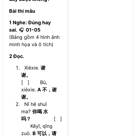
Bài thi mẫu
1 Nghe: Đúng hay
sai.
🎧
01-05
(Bảng gồm 4 hình ảnh
minh họa và ô tích)
2 Đọc.
Xièxie.
谢
谢。
[ ] Bù,
xièxie.
A 不，谢
谢。
Nǐ hē shuǐ
ma?
你喝 水
吗？
[ ]
Kěyǐ, qǐng
zuò.
B 可以，请