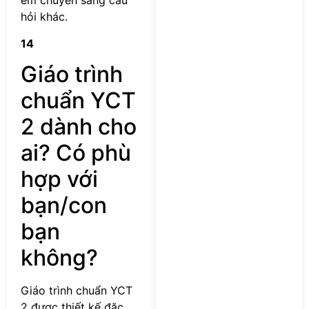
em chuyển sang câu
hỏi khác.
14
Giáo trình
chuẩn YCT
2 dành cho
ai? Có phù
hợp với
bạn/con
bạn
không?
Giáo trình chuẩn YCT
2 được thiết kế đặc