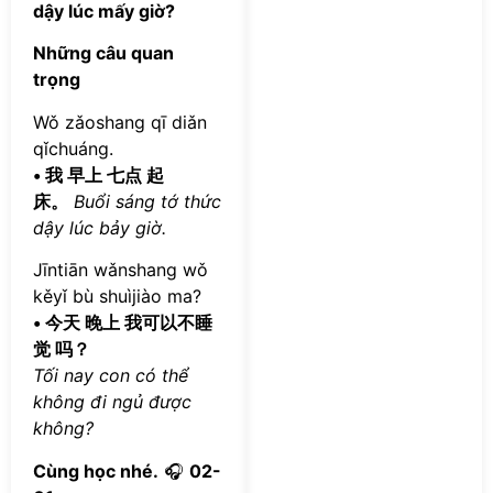
dậy lúc mấy giờ?
Những câu quan
trọng
Wǒ zǎoshang qī diǎn
qǐchuáng.
• 我 早上 七点 起
床。
Buổi sáng tớ thức
dậy lúc bảy giờ.
Jīntiān wǎnshang wǒ
kěyǐ bù shuìjiào ma?
• 今天 晚上 我可以不睡
觉 吗？
Tối nay con có thể
không đi ngủ được
không?
Cùng học nhé.
🎧
02-