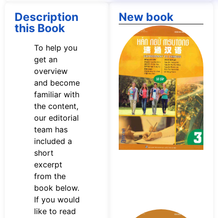
Description
New book
this Book
Tả
s
To help you
n
get an
M
overview
Sơ
P
and become
familiar with
the content,
our editorial
team has
included a
short
excerpt
from the
book below.
If you would
like to read
Tả