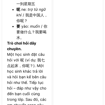
一到星期五
呢
ne:
trợ từ ngữ
khí
/ 我是中国人，
你呢？
要
yào:
muốn
/ 你
要做什么？我要喝
水。
Trò chơi hỏi dây
chuyền.
Một học sinh đặt câu
hỏi với 呢 (ví dụ: 我七
点起床，你呢？). Một
học sinh khác trả lời
và hỏi bạn kế bên câu
hỏi như thế. Tiếp tục
hỏi – đáp như vậy cho
đến bạn cuối cùng
trong lớp. Sau đó, các