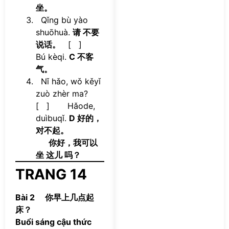
坐。
Qǐng bù yào
shuōhuà.
请 不要
说话。
[ ]
Bú kèqi.
C 不客
气。
Nǐ hǎo, wǒ kěyǐ
zuò zhèr ma?
[ ] Hǎode,
duìbuqǐ.
D 好的，
对不起。
你好，我可以
坐 这儿 吗？
TRANG 14
Bài 2 你早上几点起
床？
Buổi sáng cậu thức