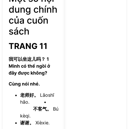
dung chính
của cuốn
sách
TRANG 11
我可以坐这儿吗？ 1
Minh có thể ngồi ở
đây được không?
Cùng nói nhé.
老师好。
Lǎoshī
hǎo. •
不客气。
Bú
kèqi.
谢谢。
Xièxie.