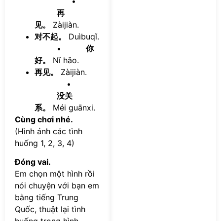
•
再
见。
Zàijiàn.
对不起。
Duìbuqǐ.
•
你
好。
Nǐ hǎo.
再见。
Zàijiàn.
•
没关
系。
Méi guānxi.
Cùng chơi nhé.
(Hình ảnh các tình
huống 1, 2, 3, 4)
Đóng vai.
Em chọn một hình rồi
nói chuyện với bạn em
bằng tiếng Trung
Quốc, thuật lại tình
huống trong hình.