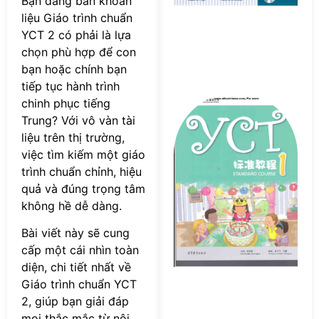
Bạn đang băn khoăn
P
liệu Giáo trình chuẩn
YCT 2 có phải là lựa
chọn phù hợp để con
bạn hoặc chính bạn
tiếp tục hành trình
Tả
chinh phục tiếng
s
Trung? Với vô vàn tài
Y
liệu trên thị trường,
S
việc tìm kiếm một giáo
Co
trình chuẩn chỉnh, hiệu
P
quả và đúng trọng tâm
không hề dễ dàng.
Bài viết này sẽ cung
cấp một cái nhìn toàn
diện, chi tiết nhất về
Giáo trình chuẩn YCT
2, giúp bạn giải đáp
mọi thắc mắc từ nội