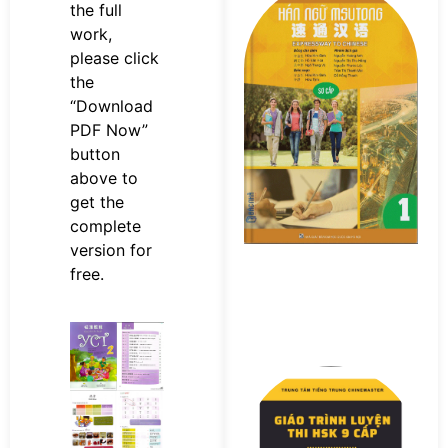
the full
s
work,
n
M
please click
Sơ
the
P
“Download
PDF Now”
button
above to
get the
complete
version for
free.
Tả
F
s
Bà