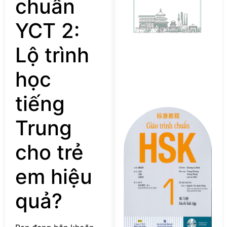
chuẩn
v
p
c
YCT 2:
s
Lộ trình
học
tiếng
Tả
Trung
F
s
cho trẻ
G
tr
c
em hiệu
H
–
quả?
S
Bà
T