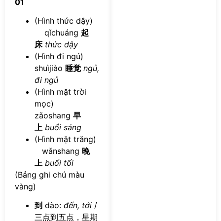
01
(Hình thức dậy)
qǐchuáng
起
床
thức dậy
(Hình đi ngủ)
shuìjiào
睡觉
ngủ,
đi ngủ
(Hình mặt trời
mọc)
zǎoshang
早
上
buổi sáng
(Hình mặt trăng)
wǎnshang
晚
上
buổi tối
(Bảng ghi chú màu
vàng)
到
dào:
đến, tới
/
三点到五点，星期