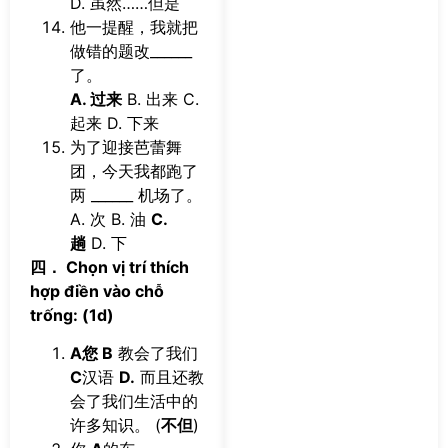
D. 虽然……但是
他一提醒，我就把
做错的题改______
了。
A. 过来
B. 出来 C.
起来 D. 下来
为了迎接芭蕾舞
团，今天我都跑了
两 ______ 机场了。
A. 次 B. 油
C.
趟
D. 下
四． Chọn vị trí thích
hợp điền vào chỗ
trống: (1d)
A您 B
教会了我们
C
汉语
D.
而且还教
会了我们生活中的
许多知识。 (
不但
)