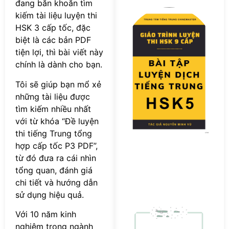
đang băn khoăn tìm
Tả
kiếm tài liệu luyện thi
F
HSK 3 cấp tốc, đặc
s
biệt là các bản PDF
Bà
tiện lợi, thì bài viết này
T
chính là dành cho bạn.
L
D
Tôi sẽ giúp bạn mổ xẻ
T
những tài liệu được
T
tìm kiếm nhiều nhất
H
P
với từ khóa “Đề luyện
thi tiếng Trung tổng
hợp cấp tốc P3 PDF”,
từ đó đưa ra cái nhìn
tổng quan, đánh giá
chi tiết và hướng dẫn
sử dụng hiệu quả.
[
Với 10 năm kinh
s
T
nghiệm trong ngành