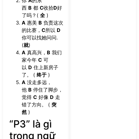
你
A
的东
西
B
都
C
收拾
D
好
了吗？(
全
)
A
惠美
B
负责这次
的比赛，
C
所以
D
你可以找她问问.
(
就
)
A
真高兴，
B
我们
家今年
C
可
以
D
住上新房子
了。 (
终于
)
A
没走多远，
他
B
停住了脚步，
觉得
C
好像
D
走
错了方向。 (
突
然
)
“P3” là gì
trong ngữ