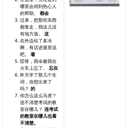
哪里会得到热心人
的帮助。
都会
过来，把那些东西
都拿走，我这儿没
有地方放。
这
在外边站了多冷
啊，有话进屋里说
吧。
着
哎呀，雨伞被我在
火车上忘了。
忘在
昨天学了那几个生
词，你想出来了
吗？
的
你怎么这么马虎？
连不清楚考试的教
室在哪儿？
连考试
的教室在哪儿也看
不清楚。