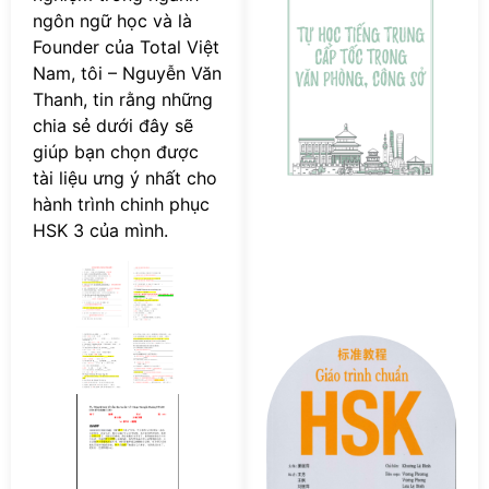
ti
ngôn ngữ học và là
T
Founder của Total Việt
c
Nam, tôi – Nguyễn Văn
tố
Thanh, tin rằng những
v
chia sẻ dưới đây sẽ
p
giúp bạn chọn được
c
s
tài liệu ưng ý nhất cho
hành trình chinh phục
HSK 3 của mình.
Tả
F
s
G
tr
c
H