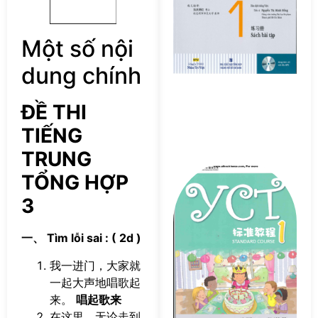
–
S
Một số nội
Bà
T
dung chính
P
ĐỀ THI
TIẾNG
TRUNG
Tả
TỔNG HỢP
s
Y
3
S
Co
一、 Tìm lỗi sai : ( 2d )
P
我一进门，大家就
一起大声地唱歌起
来。
唱起歌来
在这里，无论走到