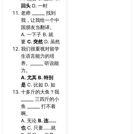
回头
D. 一时
老师 ______ 找到
我，让我给一个中
国朋友当翻译。
A. 一下子 B. 就
要
C. 突然
D. 虽然
我们很重视对留学
生语言能力的培
养。______ 听说能
力。
A. 尤其
B. 特别
是
C. 比如 D. 如
十多斤的大鱼？我
______ 三四斤的小
鱼 ______ 打不着
啊。
A. 无论
B. 连……
也
C. 只要……就