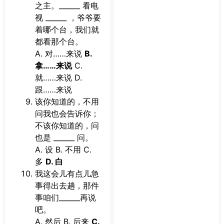
之主。______ 看电
视 ______ ，爷爷要
着哪个台，我们就
都看那个台。
A. 对……来说
B.
拿……来说
C.
就……来说 D.
跟……来说
该你知道的，不用
问我也会告诉你；
不该你知道的，问
也是 ______ 问。
A. 设 B. 不用 C.
多
D. 白
我这会儿有点儿急
事得出去趟，那件
事咱们______再说
吧。
A. 然后 B. 后来
C.