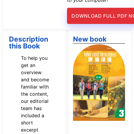
to your computer!
DOWNLOAD FULL PDF 
Description
New book
this Book
Tả
s
To help you
n
get an
M
overview
Sơ
P
and become
familiar with
the content,
our editorial
team has
included a
short
excerpt