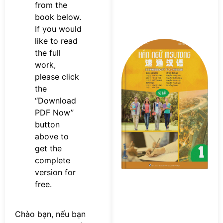
from the
book below.
If you would
like to read
Tả
the full
s
work,
n
M
please click
Sơ
the
P
“Download
PDF Now”
button
above to
get the
complete
version for
free.
Chào bạn, nếu bạn