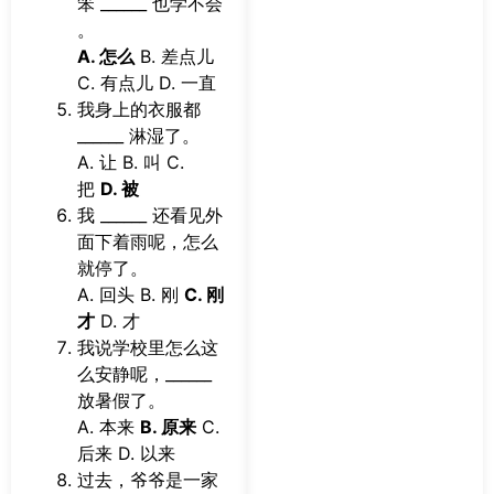
笨 ______ 也学不会
。
A. 怎么
B. 差点儿
C. 有点儿 D. 一直
我身上的衣服都
______ 淋湿了。
A. 让 B. 叫 C.
把
D. 被
我 ______ 还看见外
面下着雨呢，怎么
就停了。
A. 回头 B. 刚
C. 刚
才
D. 才
我说学校里怎么这
么安静呢，______
放暑假了。
A. 本来
B. 原来
C.
后来 D. 以来
过去，爷爷是一家