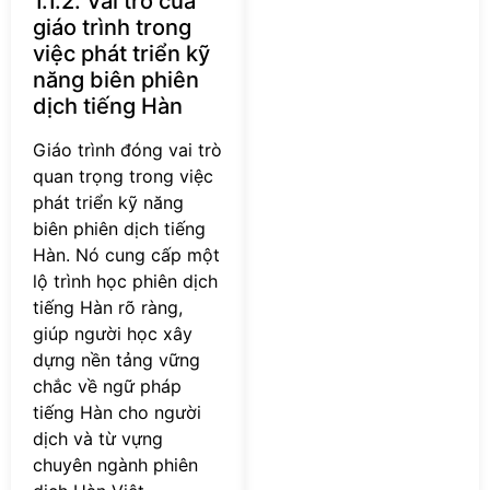
1.1.2. Vai trò của
giáo trình trong
việc phát triển kỹ
năng biên phiên
dịch tiếng Hàn
Giáo trình đóng vai trò
quan trọng trong việc
phát triển kỹ năng
biên phiên dịch tiếng
Hàn. Nó cung cấp một
lộ trình học phiên dịch
tiếng Hàn rõ ràng,
giúp người học xây
dựng nền tảng vững
chắc về ngữ pháp
tiếng Hàn cho người
dịch và từ vựng
chuyên ngành phiên