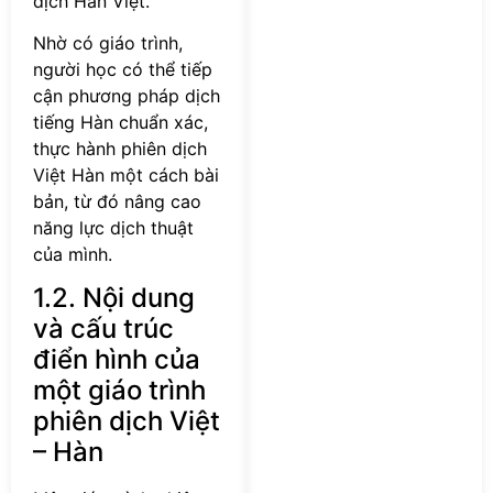
dịch Hàn Việt.
Nhờ có giáo trình,
người học có thể tiếp
cận phương pháp dịch
tiếng Hàn chuẩn xác,
thực hành phiên dịch
Việt Hàn một cách bài
bản, từ đó nâng cao
năng lực dịch thuật
của mình.
1.2. Nội dung
và cấu trúc
điển hình của
một giáo trình
phiên dịch Việt
– Hàn