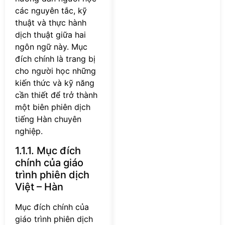
các nguyên tắc, kỹ
thuật và thực hành
dịch thuật giữa hai
ngôn ngữ này. Mục
đích chính là trang bị
cho người học những
kiến thức và kỹ năng
cần thiết để trở thành
một biên phiên dịch
tiếng Hàn chuyên
nghiệp.
1.1.1. Mục đích
chính của giáo
trình phiên dịch
Việt – Hàn
Mục đích chính của
giáo trình phiên dịch