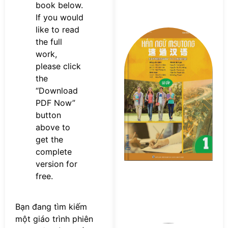
book below.
If you would
like to read
Tả
the full
s
work,
n
M
please click
Sơ
the
P
“Download
PDF Now”
button
above to
get the
complete
version for
free.
Bạn đang tìm kiếm
một giáo trình phiên