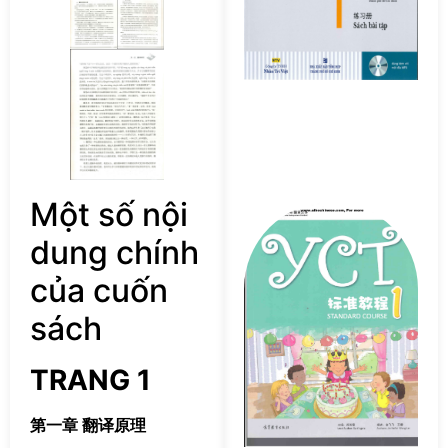
S
Bà
T
P
Một số nội
Tả
s
dung chính
Y
S
của cuốn
Co
sách
P
TRANG 1
第一章 翻译原理