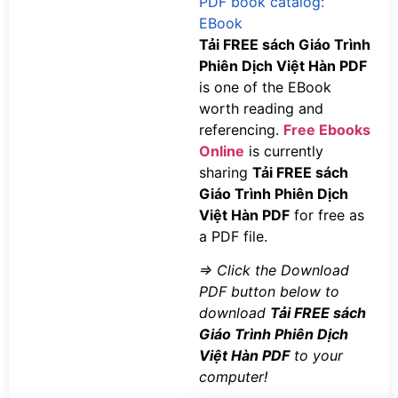
PDF book catalog:
EBook
Tải FREE sách Giáo Trình
Phiên Dịch Việt Hàn PDF
is one of the EBook
worth reading and
referencing.
Free Ebooks
Online
is currently
sharing
Tải FREE sách
Giáo Trình Phiên Dịch
Việt Hàn PDF
for free as
a PDF file.
=> Click the Download
PDF button below to
download
Tải FREE sách
Giáo Trình Phiên Dịch
Việt Hàn PDF
to your
computer!