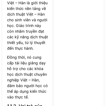
Việt – Hàn là giới thiệu
kiến thức nền tảng về
dịch thuật Việt – Hàn
cho sinh viên và người
học. Giáo trình này
còn nhằm truyền đạt
các kỹ năng dịch thuật
thiết yếu, từ lý thuyết
đến thực hành.
Đồng thời, nó cung
cấp tài liệu giảng dạy
hỗ trợ cho các khóa
học dịch thuật chuyên
nghiệp Việt – Hàn,
đảm bảo người học có
thể áp dụng kiến thức
vào thực tế.