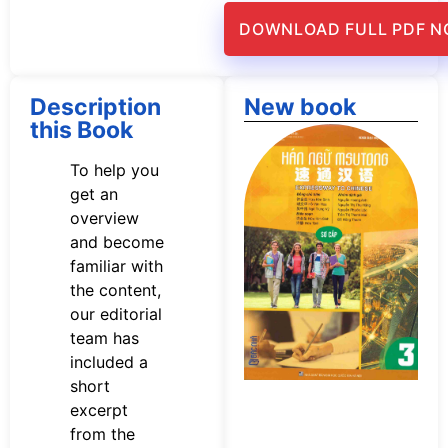
DOWNLOAD FULL PDF 
Description
New book
this Book
Tả
s
To help you
n
get an
M
overview
Sơ
P
and become
familiar with
the content,
our editorial
team has
included a
short
excerpt
from the