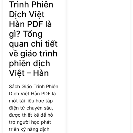
Trình Phiên
Dịch Việt
Hàn PDF là
gì? Tổng
quan chi tiết
về giáo trình
phiên dịch
Việt – Hàn
Sách Giáo Trình Phiên
Dịch Việt Hàn PDF là
một tài liệu học tập
điện tử chuyên sâu,
được thiết kế để hỗ
trợ người học phát
triển kỹ năng dịch