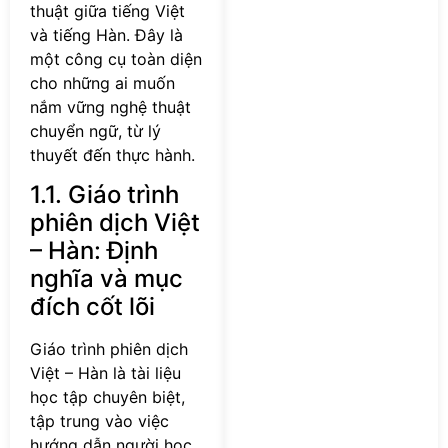
thuật giữa tiếng Việt
và tiếng Hàn. Đây là
một công cụ toàn diện
cho những ai muốn
nắm vững nghệ thuật
chuyển ngữ, từ lý
thuyết đến thực hành.
1.1. Giáo trình
phiên dịch Việt
– Hàn: Định
nghĩa và mục
đích cốt lõi
Giáo trình phiên dịch
Việt – Hàn là tài liệu
học tập chuyên biệt,
tập trung vào việc
hướng dẫn người học